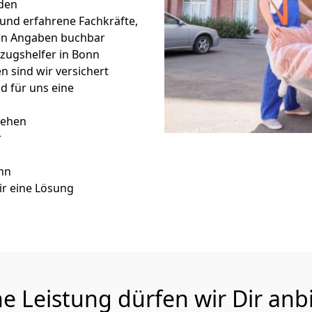
den
 und erfahrene Fachkräfte,
en Angaben buchbar
zugshelfer in Bonn
 sind wir versichert
nd für uns eine
iehen
r
nn
r eine Lösung
e Leistung dürfen wir Dir anb