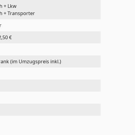
 h + Lkw
 h + Transporter
r
,50 €
rank (im Umzugspreis inkl.)