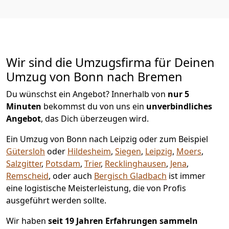
Wir sind die Umzugsfirma für Deinen
Umzug von Bonn nach Bremen
Du wünschst ein Angebot? Innerhalb von
nur 5
Minuten
bekommst du von uns ein
unverbindliches
Angebot
, das Dich überzeugen wird.
Ein Umzug von Bonn nach Leipzig oder zum Beispiel
Gütersloh
oder
Hildesheim
,
Siegen
,
Leipzig
,
Moers
,
Salzgitter
,
Potsdam
,
Trier
,
Recklinghausen
,
Jena
,
Remscheid
, oder auch
Bergisch Gladbach
ist immer
eine logistische Meisterleistung, die von Profis
ausgeführt werden sollte.
Wir haben
seit
19 Jahren Erfahrungen sammeln