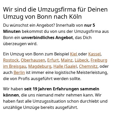
Wir sind die Umzugsfirma für Deinen
Umzug von Bonn nach Köln
Du wünschst ein Angebot? Innerhalb von
nur 5
Minuten
bekommst du von uns der Umzugsfirma aus
Bonn ein
unverbindliches Angebot
, das Dich
überzeugen wird.
Ein Umzug von Bonn zum Beispiel
Kiel
oder
Kassel
,
Rostock
,
Oberhausen
,
Erfurt
,
Mainz
,
Lübeck
,
Freiburg
im Breisgau
,
Magdeburg
,
Halle (Saale)
,
Chemnitz
, oder
auch
Berlin
ist immer eine logistische Meisterleistung,
die von Profis ausgeführt werden sollte.
Wir haben
seit
19 Jahren Erfahrungen sammeln
können
, die uns niemand mehr nehmen kann. Wir
haben fast alle Umzugssituation schon durchlebt und
unzählige Umzüge bereits ausgeführt.