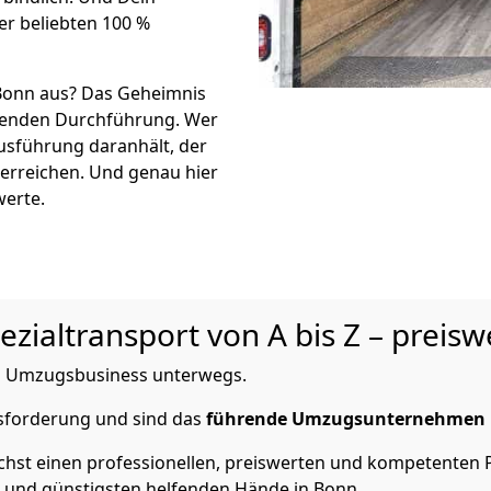
er beliebten 100 %
 Bonn aus? Das Geheimnis
ßenden Durchführung. Wer
Ausführung daranhält, der
 erreichen. Und genau hier
werte.
zialtransport von A bis Z – preisw
 im Umzugsbusiness unterwegs.
usforderung und sind das
führende
Umzugsunternehmen
chst einen professionellen, preiswerten und kompetenten P
 und günstigsten helfenden Hände in Bonn.