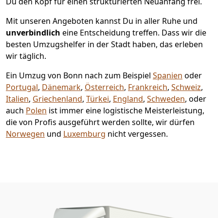
Du den Kopf für einen strukturierten Neuanfang frei.
Mit unseren Angeboten kannst Du in aller Ruhe und
unverbindlich
eine Entscheidung treffen. Dass wir die
besten Umzugshelfer in der Stadt haben, das erleben
wir täglich.
Ein Umzug von Bonn nach zum Beispiel
Spanien
oder
Portugal
,
Dänemark
,
Österreich
,
Frankreich
,
Schweiz
,
Italien
,
Griechenland
,
Türkei
,
England
,
Schweden
, oder
auch
Polen
ist immer eine logistische Meisterleistung,
die von Profis ausgeführt werden sollte, wir dürfen
Norwegen
und
Luxemburg
nicht vergessen.