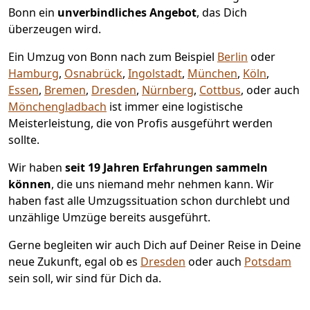
Bonn ein
unverbindliches Angebot
, das Dich
überzeugen wird.
Ein Umzug von Bonn nach zum Beispiel
Berlin
oder
Hamburg
,
Osnabrück
,
Ingolstadt
,
München
,
Köln
,
Essen
,
Bremen
,
Dresden
,
Nürnberg
,
Cottbus
, oder auch
Mönchen­gladbach
ist immer eine logistische
Meisterleistung, die von Profis ausgeführt werden
sollte.
Wir haben
seit
19 Jahren Erfahrungen sammeln
können
, die uns niemand mehr nehmen kann. Wir
haben fast alle Umzugssituation schon durchlebt und
unzählige Umzüge bereits ausgeführt.
Gerne begleiten wir auch Dich auf Deiner Reise in Deine
neue Zukunft, egal ob es
Dresden
oder auch
Potsdam
sein soll, wir sind für Dich da.