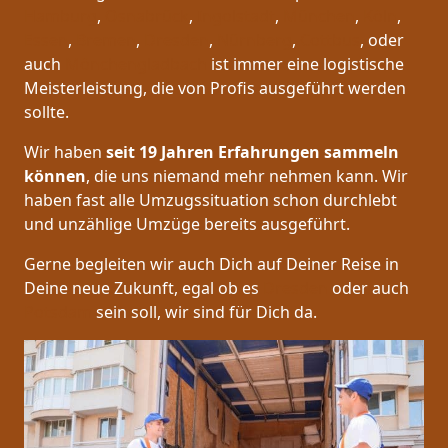
Hamburg
,
Osnabrück
,
Ingolstadt
,
München
,
Köln
,
Essen
,
Bremen
,
Dresden
,
Nürnberg
,
Cottbus
, oder
auch
Mönchen­gladbach
ist immer eine logistische
Meisterleistung, die von Profis ausgeführt werden
sollte.
Wir haben
seit
19 Jahren Erfahrungen sammeln
können
, die uns niemand mehr nehmen kann. Wir
haben fast alle Umzugssituation schon durchlebt
und unzählige Umzüge bereits ausgeführt.
Gerne begleiten wir auch Dich auf Deiner Reise in
Deine neue Zukunft, egal ob es
Dresden
oder auch
Potsdam
sein soll, wir sind für Dich da.