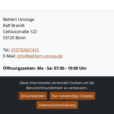
Behlert Umzüge
Ralf Brandt
Celsiusstraße 122
53125
Bonn
Tel.:
015792621415
E-Mail:
info@behlert-umzug.de
Öffnungszeiten:
Mo - Sa: 07:00 - 19:00 Uhr
Diese Internetseite verwendet Cookies um die
Impressum
Benutzerfreundlichkeit zu verbessern.
Datenschutz
Einverstanden
Nur notwendige Cookies
Umzugsservice
Datenschutzerklärung
Umzugsservice Bonn